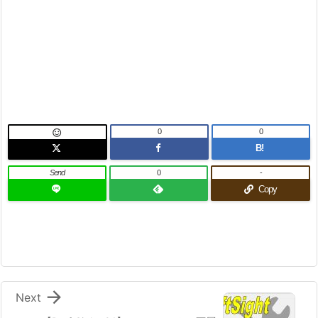
0
0

B!
Send
0
-
Copy

Next