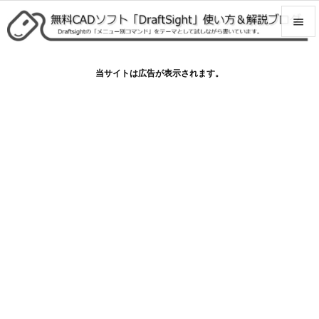


メニュ
当サイトは広告が表示されます。

サイド

前へ

次へ

検索