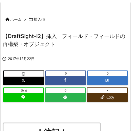

ホーム
>

挿入(I)
【DraftSight-I2】挿入 フィールド・フィールドの
再構築・オブジェクト

2017年12月22日
0
0

B!
Send
0
-
Copy