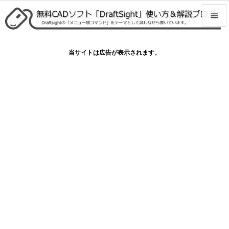


メニュ
当サイトは広告が表示されます。

サイド

前へ

次へ

検索