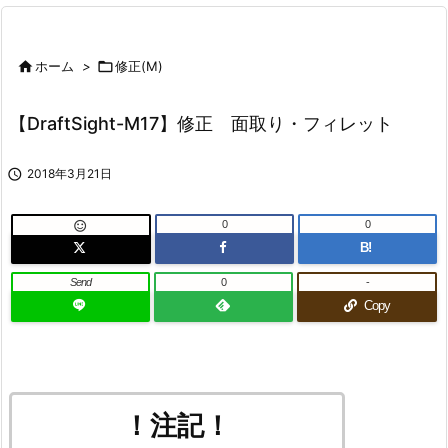

ホーム
>

修正(M)
【DraftSight-M17】修正 面取り・フィレット

2018年3月21日
0
0

B!
Send
0
-
Copy
！注記！